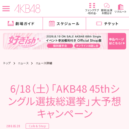
ファンクラブ
取材/出演
リクルート
-柱の会-
お問合せ
劇場ガイド
スケジュール
チケット
トップ
ニュース
ニュース詳細
6/18（土）「AKB48 45thシ
ングル選抜総選挙」大予想
キャンペーン
Cafe & Shop
2016.05.28