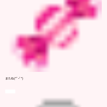
またね(*ﾟｰﾟ*)