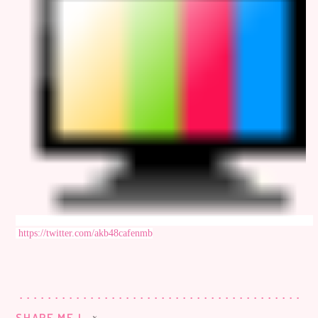
https://twitter.com/akb48cafenmb
SHARE ME !