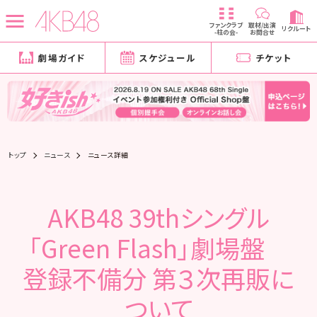
ファンクラブ
取材/出演
リクルート
-柱の会-
お問合せ
劇場ガイド
スケジュール
チケット
トップ
ニュース
ニュース詳細
AKB48 39thシングル
「Green Flash」劇場盤
登録不備分 第３次再販に
ついて