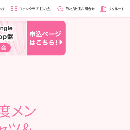
ット
ファンクラブ
-柱の会-
取材/出演
お問合せ
リクルート
月度メン
ャツ＆