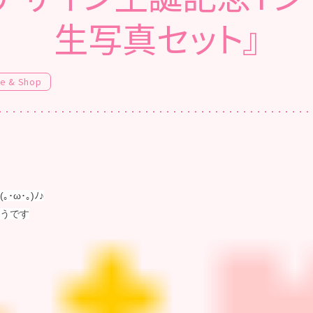
生写真セット』
fe & Shop
ω･｡)ﾉ♪
うです