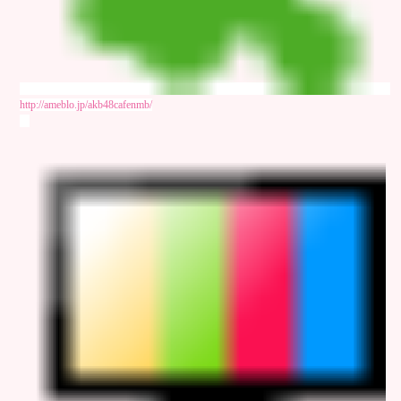
http://ameblo.jp/akb48cafenmb/