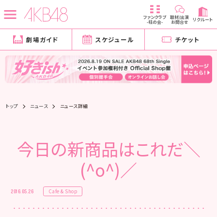
ファンクラブ
取材/出演
リクルート
-柱の会-
お問合せ
劇場ガイド
スケジュール
チケット
トップ
ニュース
ニュース詳細
今日の新商品はこれだ＼
(^o^)／
Cafe & Shop
2016.05.26