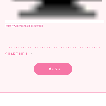
https://twitter.com/akb48cafenmb
SHARE ME !
一覧に戻る