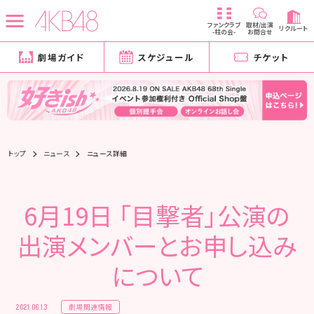
ファンクラブ
取材/出演
リクルート
-柱の会-
お問合せ
劇場ガイド
スケジュール
チケット
トップ
ニュース
ニュース詳細
6月19日 「目撃者」公演の
出演メンバーとお申し込み
について
劇場関連情報
2021.06.13