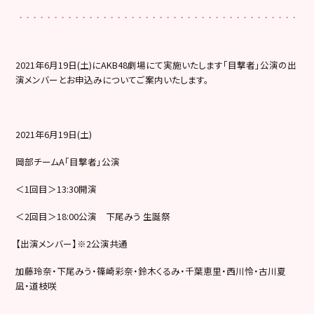
2021年6月19日(土)にAKB48劇場にて実施いたします「目撃者」公演の出
演メンバーとお申込みについてご案内いたします。
2021年6月19日(土)
岡部チームA「目撃者」公演
＜1回目＞13:30開演
＜2回目＞18:00公演 下尾みう 生誕祭
【出演メンバー】※2公演共通
加藤玲奈・下尾みう・篠崎彩奈・鈴木くるみ・千葉恵里・西川怜・古川夏
凪・道枝咲