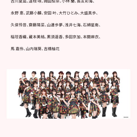
古川夏凪、道枝 咲、岡田梨奈、小林 蘭、長友彩海、
永野 恵、武藤小麟、安田 叶、大竹ひとみ、大盛真歩、
久保怜音、齋藤陽菜、山邊歩夢、浅井七海、石綿星南、
稲垣香織、蔵本美結、黒須遥香、多田京加、本間麻衣、
馬 嘉伶、山内瑞葵、吉橋柚花