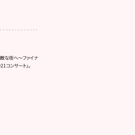
〜47の素敵な街へ〜ファイナ
1コンサート」。