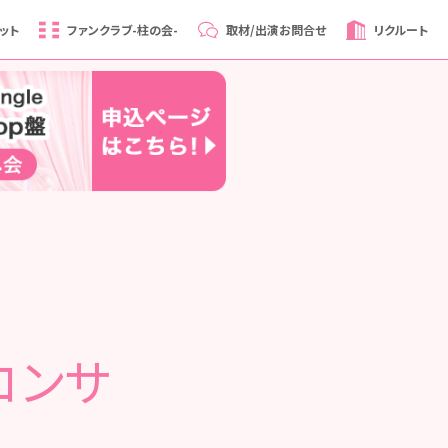
ット
ファンクラブ
-柱の会-
取材/出演
お問合せ
リクルート
コンサ