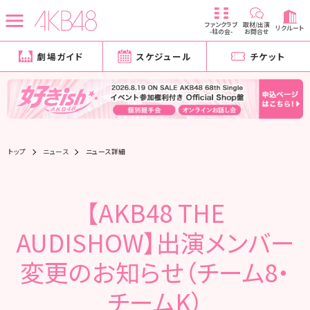
ファンクラブ
取材/出演
リクルート
-柱の会-
お問合せ
劇場ガイド
スケジュール
チケット
トップ
ニュース
ニュース詳細
【AKB48 THE
AUDISHOW】出演メンバー
変更のお知らせ（チーム8・
チームK）