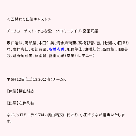
＜回替わり出演キャスト＞
チーム8 ゲスト：はるな愛 ソロミニライブ：宮里莉羅
坂口渚沙、岡部麟、本田仁美、清水麻璃亜、髙橋彩音、吉川七瀬、小田えり
な、左伴彩佳、服部有菜、
髙橋彩香
、永野芹佳、濵咲友菜、高岡薫、川原美
咲、倉野尾成美、藤園麗、宮里莉羅（卒業セレモニー）
▼6月12日（土）12:30公演：チームK
【休演】横山結衣
【出演】左伴彩佳
なお、ソロミニライブは、横山結衣に代わり、小田えりなが担当いたしま
す。