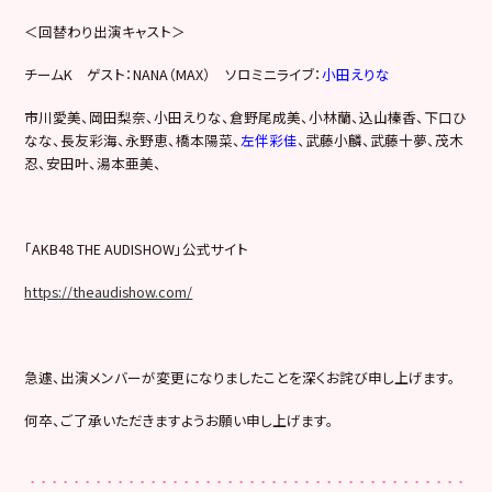
＜回替わり出演キャスト＞
チームK ゲスト：NANA（MAX） ソロミニライブ：
小田えりな
市川愛美、岡田梨奈、小田えりな、倉野尾成美、小林蘭、込山榛香、下口ひ
なな、長友彩海、永野恵、橋本陽菜、
左伴彩佳
、武藤小麟、武藤十夢、茂木
忍、安田叶、湯本亜美、
「AKB48 THE AUDISHOW」公式サイト
https://theaudishow.com/
急遽、出演メンバーが変更になりましたことを深くお詫び申し上げます。
何卒、ご了承いただきますようお願い申し上げます。