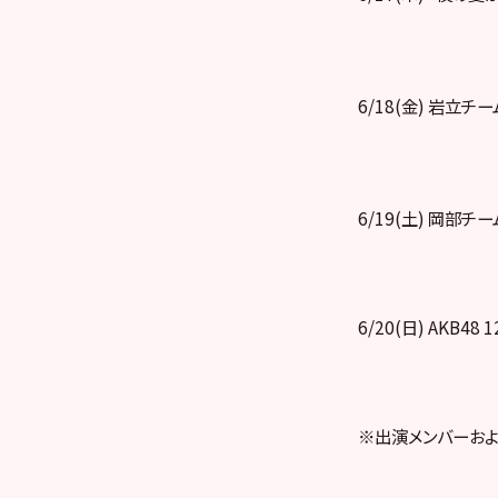
6/18(金) 岩立チ
6/19(土) 岡部チ
6/20(日) AKB4
※出演メンバーおよ