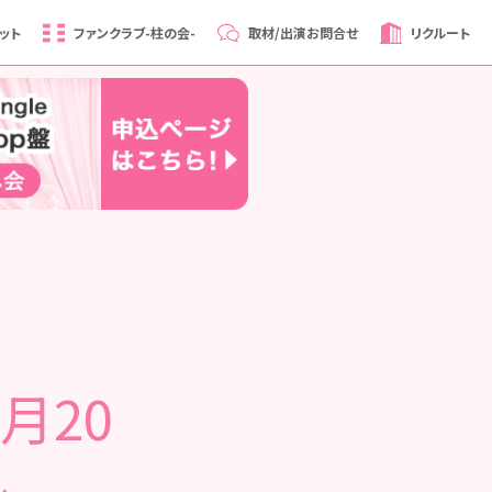
ット
ファンクラブ
-柱の会-
取材/出演
お問合せ
リクルート
月20
ル