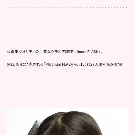
写真集クオリティの上質なグラビア誌『Platinum FLASH』。
6/22(火)に発売される『Platinum FLASH vol.15』に行天優莉奈が登場！