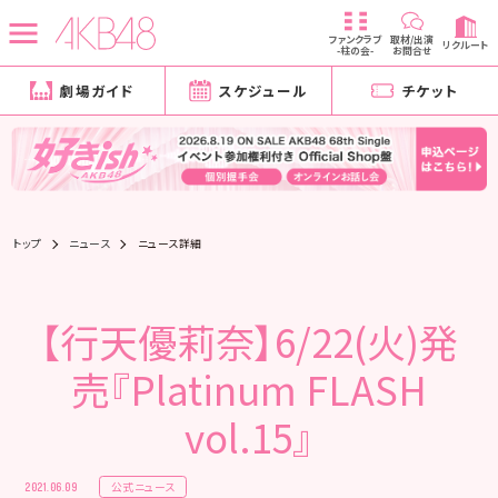
ファンクラブ
取材/出演
リクルート
-柱の会-
お問合せ
劇場ガイド
スケジュール
チケット
トップ
ニュース
ニュース詳細
【行天優莉奈】6/22(火)発
売『Platinum FLASH
vol.15』
公式ニュース
2021.06.09