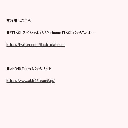
▼詳細はこちら
■『FLASHスペシャル』＆『Platinum FLASH』公式Twitter
https://twitter.com/flash_platinum
■AKB48 Team 8 公式サイト
https://www.akb48team8.jp/