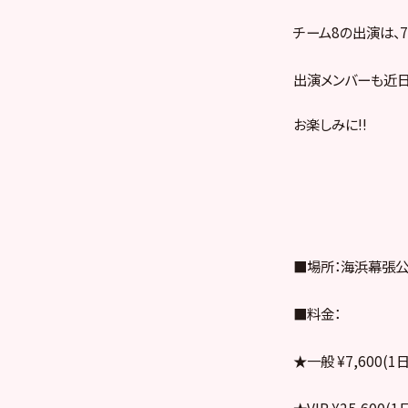
チーム8の出演は、7
出演メンバーも近
お楽しみに!!
■場所：海浜幕張公
■料金：
★一般 ¥7,600(1日
★VIP ¥25,600(