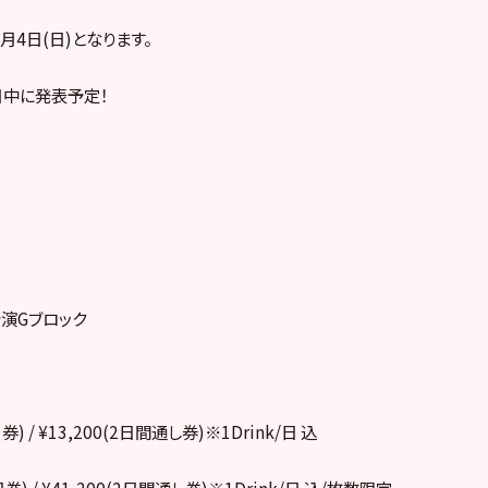
月4日(日)となります。
日中に発表予定！
演Gブロック
券) / ¥13,200(2日間通し券)※1Drink/日 込
1日券) / ¥41,200(2日間通し券)※1Drink/日 込/枚数限定