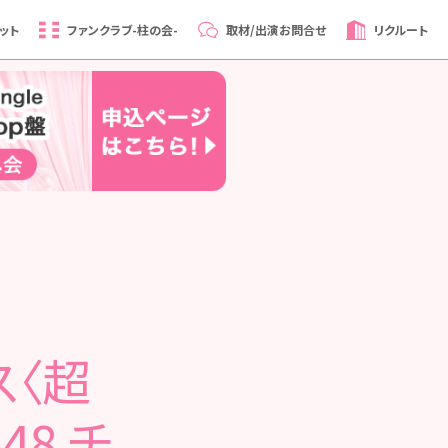
ット
ファンクラブ
-柱の会-
取材/出演
お問合せ
リクルート
ス〈超
48 チ