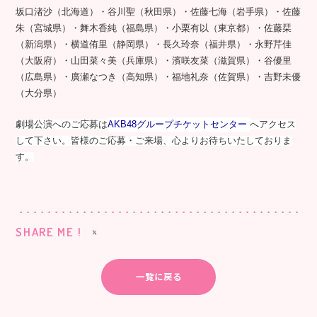
坂口渚沙（北海道）・谷川聖（秋田県）・佐藤七海（岩手県）・佐藤
朱（宮城県）・舞木香純（福島県）・小栗有以（東京都）・佐藤栞
（新潟県）・横道侑里（静岡県）・長久玲奈（福井県）・永野芹佳
（大阪府）・山田菜々美（兵庫県）・濱咲友菜（滋賀県）・谷優里
（広島県）・廣瀬なつき（高知県）・福地礼奈（佐賀県）・吉野未優
（大分県）
劇場公演へのご応募は
AKB48グループチケットセンター
へアクセス
して下さい。皆様のご応募・ご来場、心よりお待ちいたしておりま
す。
SHARE ME !
一覧に戻る