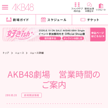
ファンクラブ
取材/出演
リクルート
-柱の会-
お問合せ
劇場ガイド
スケジュール
チケット
トップ
ニュース
ニュース詳細
AKB48劇場 営業時間の
ご案内
劇場関連情報
2016.05.20