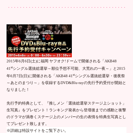
2015
年
6
月
6
日
(
土
)
に福岡 ヤフオク
!
ドームで開催される「
AKB48
st
41
シングル選抜総選挙～順位予想不可能、大荒れの一夜～
」と
2015
st
年
6
月
7
日
(
日
)
に開催される
「
AKB48 41
シングル選抜総選挙・後夜祭
～あとのまつり～」を収録する
DVD&Blu-ray
の先行予約受付が開始と
なりました！
先行予約特典として、『推しメン「選抜総選挙ステージ上ショット」
生写真』をプレゼント！ランキング発表から登壇後までの感動と衝撃
のドラマが渦巻くステージ上のメンバーの生の表情を特典生写真とし
てプレゼント致します。
※詳細は特設サイトをご覧下さい。