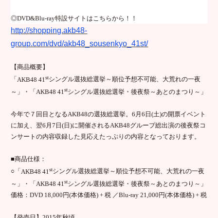
◎
DVD&Blu-ray
特設サイトはこちらから！！
http://shopping.akb48-
group.com/dvd/akb48_sousenkyo_41st/
【商品概要】
st
「
AKB48 41
シングル選抜総選挙～順位予想不可能、大荒れの一夜
st
～」・「
AKB48 41
シングル選抜総選挙・後夜祭～あとのまつり～」
今年で７回目となる
AKB48
の選抜総選挙。
6
月
6
日
(
土
)
の開票イベント
に加え、翌
6
月
7
日
(
日
)
に開催される
AKB48
グループ総出演の後夜祭コ
ンサートの内容収録した見応えたっぷりの内容となっております。
■商品仕様：
st
○「
AKB48 41
シングル選抜総選挙～順位予想不可能、大荒れの一夜
st
～」・「
AKB48 41
シングル選抜総選挙・後夜祭～あとのまつり～」
価格：
DVD 18,000
円
(
本体価格
) +
税 ／
Blu-ray 21,000
円
(
本体価格
) +
税
【発売日】
2015
年秋頃