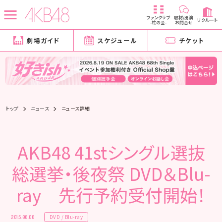
ファンクラブ
取材/出演
リクルート
-柱の会-
お問合せ
劇場ガイド
スケジュール
チケット
トップ
ニュース
ニュース詳細
AKB48 41stシングル選抜
総選挙・後夜祭 DVD＆Blu-
ray 先行予約受付開始！
DVD / Blu-ray
2015.06.06