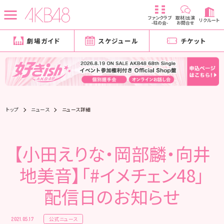
ファンクラブ
取材/出演
リクルート
-柱の会-
お問合せ
劇場ガイド
スケジュール
チケット
トップ
ニュース
ニュース詳細
【小田えりな・岡部麟・向井
地美音】「#イメチェン48」
配信日のお知らせ
公式ニュース
2021.05.17