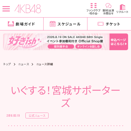
ファンクラブ
取材/出演
リクルート
-柱の会-
お問合せ
劇場ガイド
スケジュール
チケット
トップ
ニュース
ニュース詳細
いぐする！宮城サポーター
ズ
公式ニュース
2016.05.19