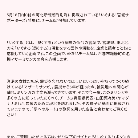
5月18日(水)付の河北新報朝刊別刷に掲載されている「いぐする！宮城サ
ポーターズ」特集に、チーム8が登場しています。
「いぐする」とは、「良くする」という意味の仙台の言葉で、宮城県、東北地
方を「いぐする（良くする）」活動をする団体や活動を、企業と読者とともに
応援していく企画です。この企画で、AKB48チーム8は、石巻市雄勝町の名
振マザーミサンガの会を応援します。
漁港の女性たちが、震災を忘れないでほしいという想いを持ってつくり続
けている「マザーミサンガ」。震災から5年が経った今、被災地への関心が
薄れ、ミサンガの注文も減ってきています。そこで今一度、このミサンガを
多くの方に知っていただくべく、チーム8 兵庫県代表・山田菜々美（ヤマダ
ナナミ）が、応援のために現地を訪れました。その様子が紙面に掲載され
ていますので、「夢へのルート」の歌詞を用いた広告と合わせてご覧くだ
さい！
また、ご賛同いただける方は、ぜひ以下のサイトから「いぐする！」ボタンの