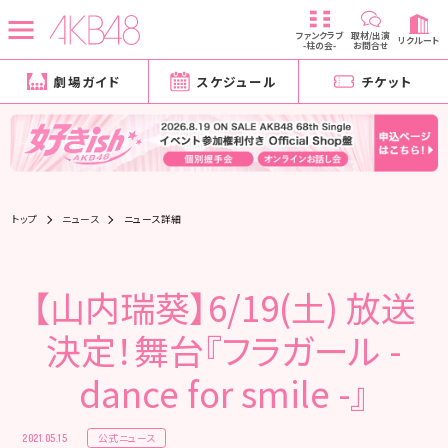
ファンクラブ
取材/出演
リクルート
-柱の会-
お問合せ
劇場ガイド
スケジュール
チケット
トップ
ニュース
ニュース詳細
【山内瑞葵】6/19(土) 放送
決定！舞台『フラガール -
dance for smile -』
公式ニュース
2021.05.15