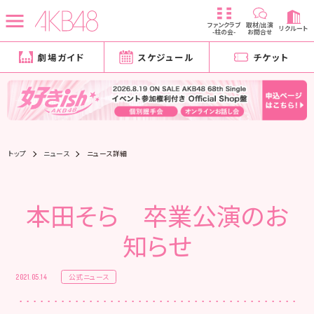
ファンクラブ
取材/出演
リクルート
-柱の会-
お問合せ
劇場ガイド
スケジュール
チケット
トップ
ニュース
ニュース詳細
本田そら 卒業公演のお
知らせ
公式ニュース
2021.05.14