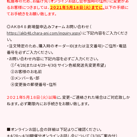
転居等のため、お届け先（オンラインお話し会参加時の住所）に変更があ
るお客様につきましては、
２０２１年５月１８日（火）までに
、
以下の手順に
てお手続きをお願い致します。
◎ＡＫＢ４８ 劇場盤申込みフォーム お問い合わせ（
https://akb48.chara-ani.com/inquiry.aspx
）に下記内容をご入力くださ
い。
・注文特定のため、購入時のオーダーID(または注文番号)・ご住所・電話
番号を必ずご入力ください。
・お問い合わせ内容に下記内容を必ずご入力ください。
①「4/28(または4/29・4/30) サイン色紙発送先変更希望」
②お客様のお名前
③メンバー名・部
④変更後の郵便番号・住所
２０２１年５月１８日（火）以降
に、変更・ご連絡された場合はご対応致しか
ねます。必ず期限内にお手続きをお願い致します。
■オンラインお話し会の詳細は下記よりご確認ください。
＊4/28～4/30開催分オンラインお話し会について（3/30ご案内分）