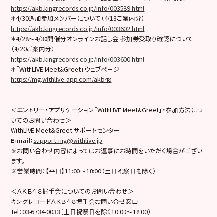
https://akb.kingrecords.co.jp/info/003589.html
＊4/30追加参加メンバーについて（4/13ご案内分）
https://akb.kingrecords.co.jp/info/003602.html
＊4/28～4/30開催分オンラインお話し会 参加券受取り確認について
（4/20ご案内分）
https://akb.kingrecords.co.jp/info/003600.html
＊「WithLIVE Meet&Greet」ウェブページ
https://mg.withlive-app.com/akb48
＜エントリー・アプリケーション「WithLIVE Meet&Greet」・参加方法につ
いてのお問い合わせ＞
WithLIVE Meet&Greet サポートセンター
E-mail
：
support-mg@withlive.jp
※お問い合わせ内容によってはお返事にお時間をいただく場合がござい
ます。
※営業時間：【平日】11:00～18:00（土日祝祭日を除く）
＜ＡＫＢ４８握手会についてのお問い合わせ＞
キングレコードＡＫＢ４８握手会お問い合せ窓口
Tel：03-6734-0033（土日祝祭日を除く10:00～18:00）