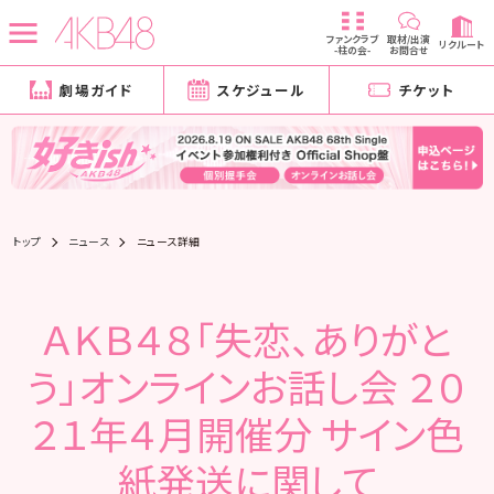
ファンクラブ
取材/出演
リクルート
-柱の会-
お問合せ
劇場ガイド
スケジュール
チケット
トップ
ニュース
ニュース詳細
ＡＫＢ４８「失恋、ありがと
う」オンラインお話し会 ２０
２１年４月開催分 サイン色
紙発送に関して