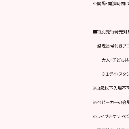
※開場・開演時間
■特別先行発売対
整理番号付きブロ
大人・子ども共通 
※１デイ・スタジオ・
※３歳以下入場不可
※ベビーカーの会
※ライブチケットで