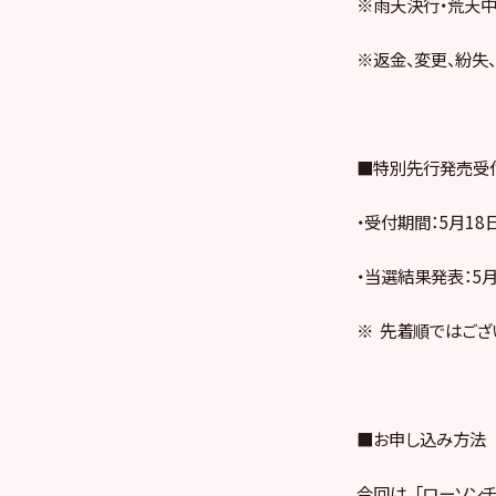
※雨天決行・荒天
※返金、変更、紛失
■特別先行発売受
・受付期間：5月18日(水
・当選結果発表：5月2
※ 先着順ではござ
■お申し込み方法
今回は、
「ローソンチ