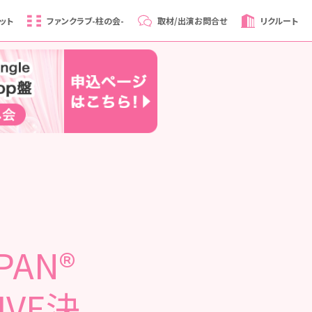
ット
ファンクラブ
-柱の会-
取材/出演
お問合せ
リクルート
PAN®
IVE決