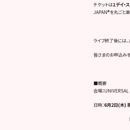
チケットは
１デイ・
JAPAN®を丸ごと
ライブ終了後には、
皆さまのお申込みを
■概要
会場
：
UNIVERSA
日時：
6月2日(木) 開
開演 11