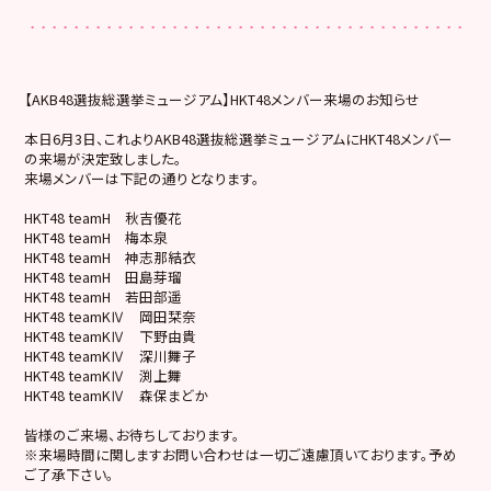
【AKB48選抜総選挙ミュージアム】HKT48メンバー来場のお知らせ
本日6月3日、これよりAKB48選抜総選挙ミュージアムにHKT48メンバー
の来場が決定致しました。
来場メンバーは下記の通りとなります。
HKT48 teamH 秋吉優花
HKT48 teamH 梅本泉
HKT48 teamH 神志那結衣
HKT48 teamH 田島芽瑠
HKT48 teamH 若田部遥
HKT48 teamKⅣ 岡田栞奈
HKT48 teamKⅣ 下野由貴
HKT48 teamKⅣ 深川舞子
HKT48 teamKⅣ 渕上舞
HKT48 teamKⅣ 森保まどか
皆様のご来場、お待ちしております。
※来場時間に関しますお問い合わせは一切ご遠慮頂いております。予め
ご了承下さい。