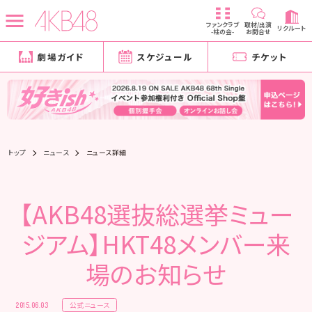
ファンクラブ
取材/出演
リクルート
-柱の会-
お問合せ
劇場ガイド
スケジュール
チケット
トップ
ニュース
ニュース詳細
【AKB48選抜総選挙ミュー
ジアム】HKT48メンバー来
場のお知らせ
公式ニュース
2015.06.03