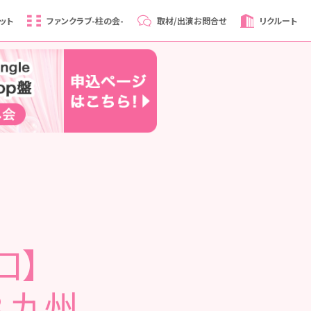
ット
ファンクラブ
-柱の会-
取材/出演
お問合せ
リクルート
口】
8 九州