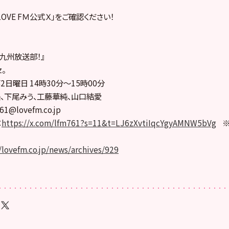
LOVE FＭ公式Ｘ」をご確認ください！
 九州放送部！』
z。
日曜日 14時30分～15時00分
、下尾みう、工藤華純、山口結愛
@lovefm.co.jp
：
https://x.com/lfm761?s=11&t=LJ6zXvtiIqcYgyAMNW5bVg
※
//lovefm.co.jp/news/archives/929