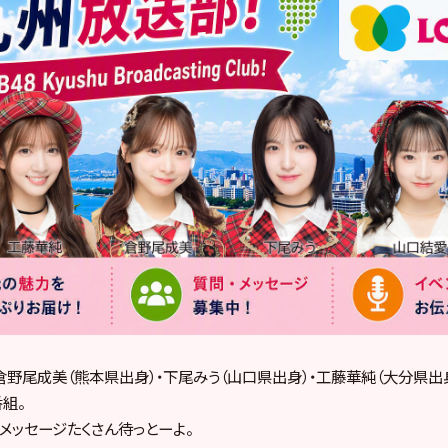
倉野尾成美（熊本県出身）・下尾みう（山口県出身）・工藤華純（大分県出
組。
メッセージたくさん待っとーよ。