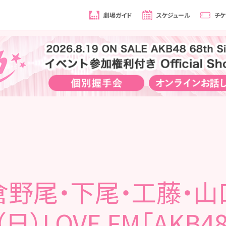
劇場ガイド
スケジュール
チケ
倉野尾・下尾・工藤・山
2（日）LOVE FM「AKB4