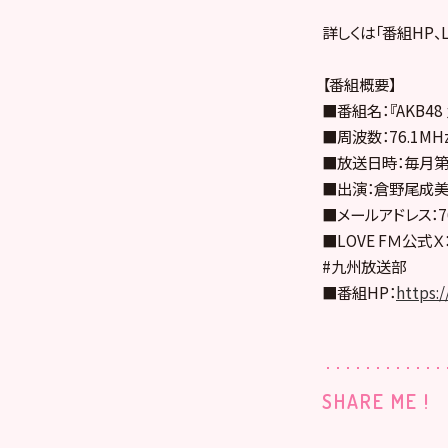
詳しくは「番組HP、
【番組概要】
■番組名：『AKB48
■周波数：76.1MH
■放送日時：毎月第2
■出演：倉野尾成美
■メールアドレス：761
■LOVE FＭ公式Ｘ
#九州放送部
■番組HP：
https:
SHARE ME !