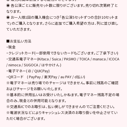
◉ 各公演ごとに販売セット数に限りがございます。売り切れ次第終了と
なります。
◉ お一人様1回の購入機会につき「各公演5セットずつの合計10セットま
で」のご購入となります。さらに追加でご購入希望の方は、列に並び直し
ていただきます。
■お支払い方法
・現金
・クレジットカード(一部使用できないカードもございます。ご了承下さい)
・交通系電子マネー(Kitaca / Suica / PASMO / TOICA / manaca / ICOCA
/ nimoca / SUGOCA / はやかけん )
・電子マネー( iD / QUICPay)
・QRコード ( PayPay / 楽天Pay / au PAY / d払い)
※電子マネーは売り場でのチャージはできません。事前に残高のご確認
およびチャージをお願いいたします。
※基本的に併用払いはお受けいたしかねます。電子マネー残高不足の場
合のみ、現金との併用可能となります。
※交通系ICでのお取引は、払い戻しができませんのでご注意ください。
※電波状況などによりキャッシュレス決済のお取り扱いを中止させてい
ただく場合がございます。