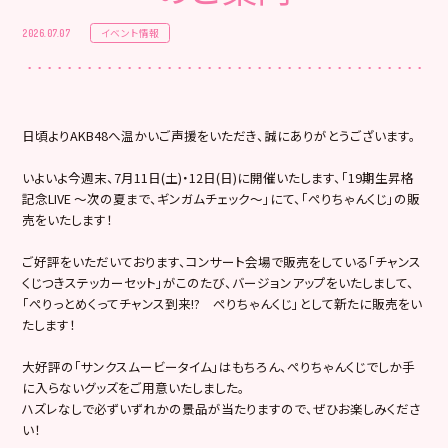
イベント情報
2026.07.07
日頃よりAKB48へ温かいご声援をいただき、誠にありがとうございます。
いよいよ今週末、7月11日(土)・12日(日)に開催いたします、「19期生昇格
記念LIVE ～次の夏まで、ギンガムチェック～」にて、「ぺりちゃんくじ」の販
売をいたします！
ご好評をいただいております、コンサート会場で販売をしている「チャンス
くじつきステッカーセット」がこのたび、バージョンアップをいたしまして、
「ぺりっとめくってチャンス到来!? ぺりちゃんくじ」として新たに販売をい
たします！
大好評の「サンクスムービータイム」はもちろん、ぺりちゃんくじでしか手
に入らないグッズをご用意いたしました。
ハズレなしで必ずいずれかの景品が当たりますので、ぜひお楽しみくださ
い！