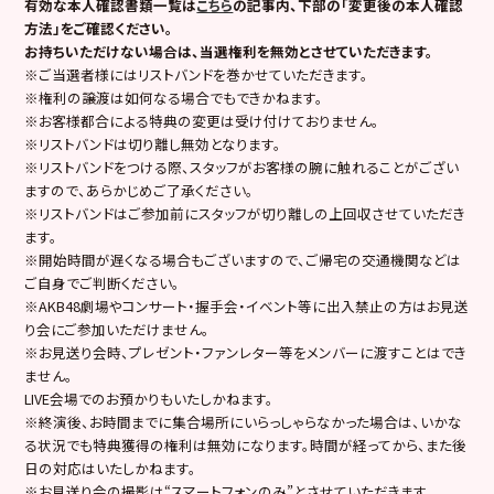
有効な本人確認書類一覧は
こちら
の記事内、下部の「変更後の本人確認
方法」をご確認ください。
お持ちいただけない場合は、当選権利を無効とさせていただきます。
※ご当選者様にはリストバンドを巻かせていただきます。
※権利の譲渡は如何なる場合でもできかねます。
※お客様都合による特典の変更は受け付けておりません。
※リストバンドは切り離し無効となります。
※リストバンドをつける際、スタッフがお客様の腕に触れることがござい
ますので、あらかじめご了承ください。
※リストバンドはご参加前にスタッフが切り離しの上回収させていただき
ます。
※開始時間が遅くなる場合もございますので、ご帰宅の交通機関などは
ご自身でご判断ください。
※AKB48劇場やコンサート・握手会・イベント等に出入禁止の方はお見送
り会にご参加いただけません。
※お見送り会時、プレゼント・ファンレター等をメンバーに渡すことはでき
ません。
LIVE会場でのお預かりもいたしかねます。
※終演後、お時間までに集合場所にいらっしゃらなかった場合は、いかな
る状況でも特典獲得の権利は無効になります。時間が経ってから、また後
日の対応はいたしかねます。
※お見送り会の撮影は“スマートフォンのみ”とさせていただきます。