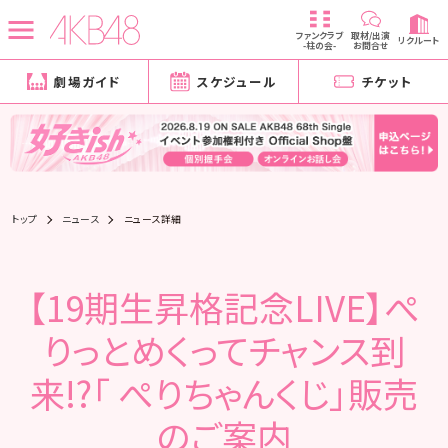
ファンクラブ
取材/出演
リクルート
-柱の会-
お問合せ
劇場ガイド
スケジュール
チケット
トップ
ニュース
ニュース詳細
【19期生昇格記念LIVE】ぺ
りっとめくってチャンス到
来!?「 ぺりちゃんくじ」販売
のご案内