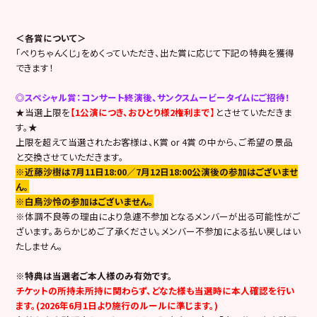
＜各賞について＞
「ぺりちゃんくじ」をめくっていただき、出た賞に応じて下記の特典を獲得
できます！
◎スペシャル賞：コンサート終演後、サンクスムービータイムにご招待！
★当選上限を
【1公演につき、おひとり様2権利まで
】
とさせていただきま
す。★
上限を超えて当選されたお客様は、K賞 or 4賞 の中から、ご希望の景品
と交換させていただきます。
※近藤沙樹は7月11日18:00／7月12日18:00公演後の参加はございませ
ん。
※白鳥沙怜の参加はございません。
※体調不良等の理由により急遽不参加となるメンバーが出る可能性がご
ざいます。あらかじめご了承ください。メンバー不参加による払い戻しはい
たしません。
※特典は当選者ご本人様のみ有効です。
チケットの所持未所持に関わらず、どなた様も当選時に本人確認を行い
ます。(2026年6月1日より施行のルールに準じます。)