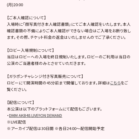
(月)20:00
【ご本人確認について】
入場時に「顔写真付き本人確認書類」にてご本人確認をいたします。本人
確認書類の不備によりご本人確認ができない場合はご入場をお断り致し
ます。その際、チケット料金の返金はいたしませんのでご了承ください。
【ロビー入場規制について】
当日はロビーへの入場を終日規制いたします。ロビーのご利用は当日の
公演のご当選者様のみとさせていただきます。
【ガラポンチャレンジ付き写真販売について】
ロビーにて開演時間の45分前まで開催しております。詳細は
こちら
をご
覧ください。
【配信について】
本公演は以下のプラットフォームにて配信もございます。
・
DMM AKB48 LIVE!!ON DEMAND
※LIVE配信
※アーカイブ配信は30日間 ※各日24:00～配信開始予定