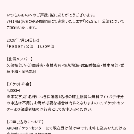
いつもAKB48へのご声援、誠にありがとうございます。
7月14日(火)にAKB48劇場にて実施いたします「ＲＥＳＥＴ」公演について
ご案内いたします。
2026年7月14日(火)
「ＲＥＳＥＴ」公演 18:30開演
【出演メンバー】
久保姫菜乃・迫由芽実・髙橋彩音・徳永羚海・成田香姫奈・橋本陽菜・武
藤小麟・山根涼羽
【チケット料金】
4,300円
※未就学児1名様につき保護者1名様の膝上観覧は無料です（お子様分
の申込は不用）。お席が必要な場合は有料となりますので、チケットセン
ターより保護者様の同行者としてお申込みください。
【お申し込みについて】
AKB48チケットセンター
にて現在受け付け中です。お申し込みいただける