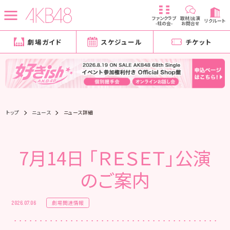
ファンクラブ
取材/出演
リクルート
-柱の会-
お問合せ
劇場ガイド
スケジュール
チケット
トップ
ニュース
ニュース詳細
7月14日 「ＲＥＳＥＴ」公演
のご案内
劇場関連情報
2026.07.06