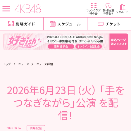
ファンクラブ
取材/出演
リクルート
-柱の会-
お問合せ
劇場ガイド
スケジュール
チケット
トップ
ニュース
ニュース詳細
2026年6月23日（火） 「手を
つなぎながら」公演 を配
信！
劇場配信
2026.06.24