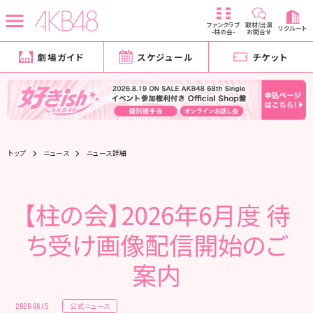
ファンクラブ
取材/出演
リクルート
-柱の会-
お問合せ
劇場ガイド
スケジュール
チケット
トップ
ニュース
ニュース詳細
【柱の会】2026年6月度 待
ち受け画像配信開始のご
案内
公式ニュース
2026.06.15