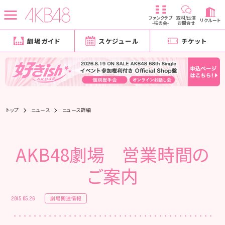
ファンクラブ
取材/出演
リクルート
-柱の会-
お問合せ
劇場ガイド
スケジュール
チケット
トップ
ニュース
ニュース詳細
AKB48劇場 営業時間の
ご案内
劇場関連情報
2015.05.26