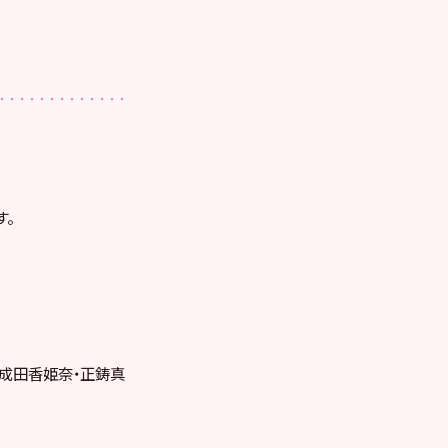
す。
・成田香姫奈・正鋳真