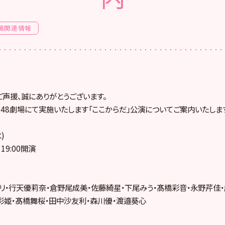
場関連情報
ご声援、誠にありがとうございます。
KB48劇場にて実施いたします「ここからだ」公演についてご案内いたしま
)
19:00開演
リ・行天優莉奈・倉野尾成美・佐藤綺星・下尾みう・髙橋彩音・永野芹佳
彩姫・髙橋舞桜・田中沙友利・森川優・渡邉葵心