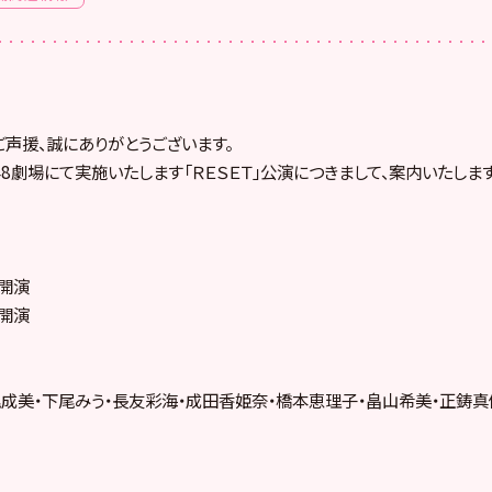
ご声援、誠にありがとうございます。
B48劇場にて実施いたします「ＲＥＳＥＴ」公演につきまして、案内いたします
0開演
0開演
成美・下尾みう・長友彩海・成田香姫奈・橋本恵理子・畠山希美・正鋳真