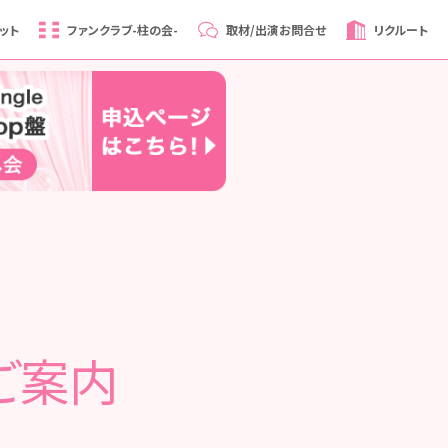
ット
ファンクラブ
-柱の会-
取材/出演
お問合せ
リクルート
のご案内