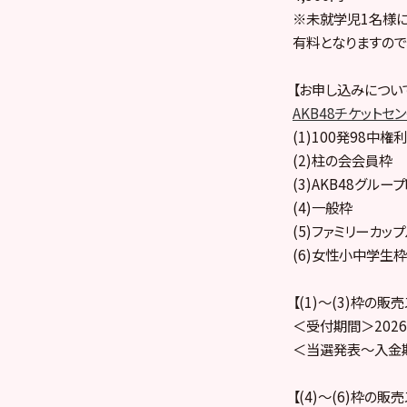
※未就学児1名様
有料となりますので
【お申し込みについ
AKB48チケットセ
(1)100発98中権利
(2)柱の会会員枠
(3)AKB48グル
(4)一般枠
(5)ファミリーカッ
(6)女性小中学生枠
【(1)～(3)枠の販
＜受付期間＞2026年
＜当選発表～入金期間＞
【(4)〜(6)枠の販