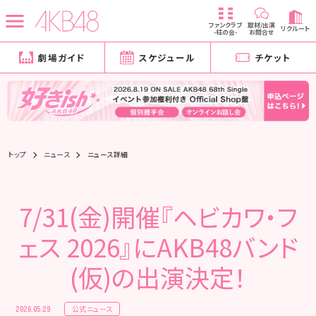
ファンクラブ
取材/出演
リクルート
-柱の会-
お問合せ
劇場ガイド
スケジュール
チケット
トップ
ニュース
ニュース詳細
7/31(金)開催『ヘビカワ・フ
ェス 2026』にAKB48バンド
(仮)の出演決定！
公式ニュース
2026.05.29