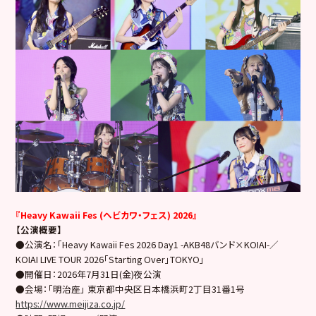
『Heavy Kawaii Fes (ヘビカワ・フェス) 2026』
【公演概要】
●公演名：「Heavy Kawaii Fes 2026 Day1 -AKB48バンド×KOIAI-／
KOIAI LIVE TOUR 2026「Starting Over」TOKYO」
●開催日：2026年7月31日(金)夜公演
●会場：「明治座」 東京都中央区日本橋浜町2丁目31番1号
https://www.meijiza.co.jp/