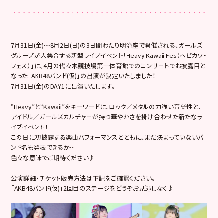
7月31日(金)〜8月2日(日)の3日間わたり明治座で開催される、ガールズ
グループが大集合する新型ライブイベント「Heavy Kawaii Fes（ヘビカワ・
フェス）」に、4月の代々木競技場第一体育館でのコンサートでお披露目と
なった「AKB48バンド(仮)」の出演が決定いたしました！
7月31日(金)のDAY1に出演いたします。
“Heavy”と“Kawaii”をキーワードに、ロック／メタルの力強い音楽性と、
アイドル／ガールズカルチャーが持つ華やかさを掛け合わせた新たなラ
イブイベント！
この日に初披露する楽曲パフォーマンスとともに、まだ決まっていないバ
ンド名も発表できるか…
色々な意味でご期待ください♪
公演詳細・チケット販売方法は下記をご確認ください。
「AKB48バンド(仮)」2回目のステージをどうぞお見逃しなく♪