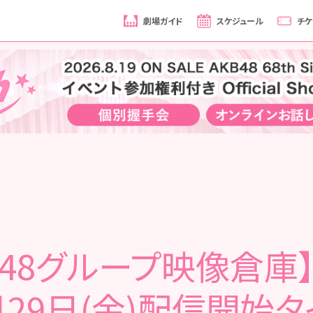
劇場ガイド
スケジュール
チケ
B48グループ映像倉庫】 
月29日(金)配信開始タ