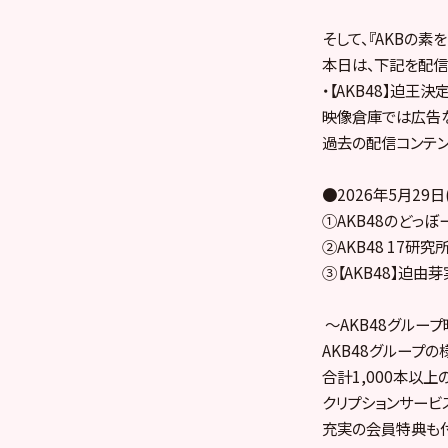
そして、『AKBの素
本日は、下記を配信
・【AKB48】迫王決
映像倉庫では広告
過去の配信コンテン
●2026年5月29
①AKB48のどっぼ
②AKB48 17研究
③【AKB48】迫由
～AKB48グルー
AKB48グループ
合計1,000本以上
クリプションサービ
充実の会員特典も付