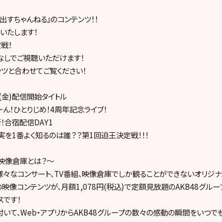
を出すちゃんねる』のコンテンツ！！
いたします！
定戦！
なしでご視聴いただけます！
ツと合わせてご覧ください！
日(金)配信開始タイトル
ーん！ひとりじめ！4周年記念ライブ！
所！合宿配信DAY1
芽実を1番よく知るのは誰？？第1回迫王決定戦！！！
プ映像倉庫とは？～
の様々なコンサート、TV番組、映像倉庫でしか観ることができないオリジナ
の映像コンテンツが、月額1,078円(税込)で定額見放題のAKB48グル
スです！
いて、Web・アプリからAKB48グループの数々の感動の瞬間をいつで