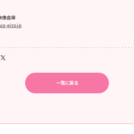
プ映像倉庫
up-eizo.jp
一覧に戻る