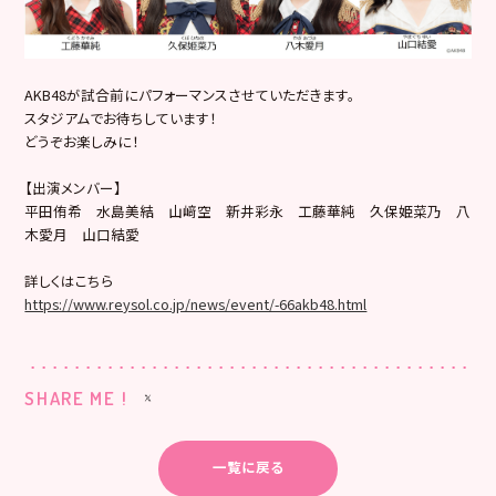
AKB48が試合前にパフォーマンスさせていただきます。
スタジアムでお待ちしています！
どうぞお楽しみに！
【出演メンバー】
平田侑希 水島美結 山﨑空 新井彩永 工藤華純 久保姫菜乃 八
木愛月 山口結愛
詳しくはこちら
https://www.reysol.co.jp/news/event/-66akb48.html
SHARE ME !
一覧に戻る