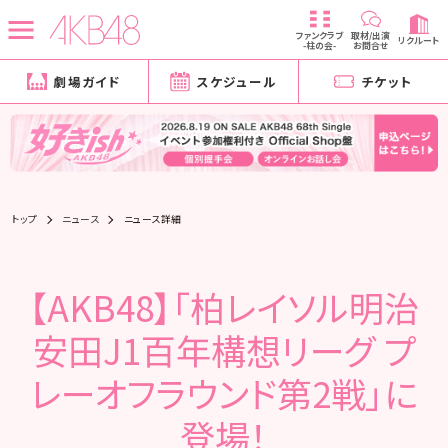
ファンクラブ
取材/出演
リクルート
-柱の会-
お問合せ
劇場ガイド
スケジュール
チケット
トップ
ニュース
ニュース詳細
【AKB48】「柏レイソル明治
安田J1百年構想リーグ プ
レーオフラウンド第2戦」に
登場！