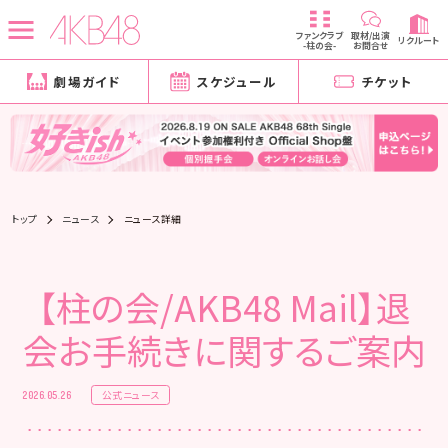
ファンクラブ
取材/出演
リクルート
-柱の会-
お問合せ
劇場ガイド
スケジュール
チケット
トップ
ニュース
ニュース詳細
【柱の会/AKB48 Mail】退
会お手続きに関するご案内
公式ニュース
2026.05.26