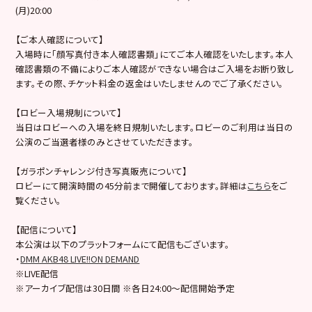
(月)20:00
【ご本人確認について】
入場時に「顔写真付き本人確認書類」にてご本人確認をいたします。本人
確認書類の不備によりご本人確認ができない場合はご入場をお断り致し
ます。その際、チケット料金の返金はいたしませんのでご了承ください。
【ロビー入場規制について】
当日はロビーへの入場を終日規制いたします。ロビーのご利用は当日の
公演のご当選者様のみとさせていただきます。
【ガラポンチャレンジ付き写真販売について】
ロビーにて開演時間の45分前まで開催しております。詳細は
こちら
をご
覧ください。
【配信について】
本公演は以下のプラットフォームにて配信もございます。
・
DMM AKB48 LIVE!!ON DEMAND
※LIVE配信
※アーカイブ配信は30日間 ※各日24:00～配信開始予定