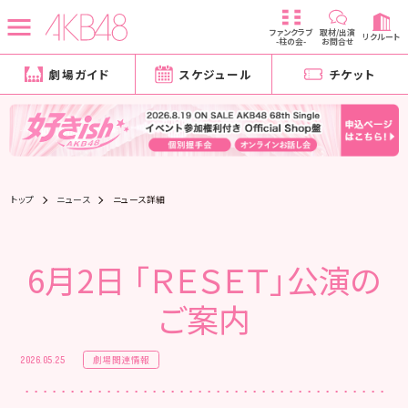
ファンクラブ
取材/出演
リクルート
-柱の会-
お問合せ
劇場ガイド
スケジュール
チケット
トップ
ニュース
ニュース詳細
6月2日 「ＲＥＳＥＴ」公演の
ご案内
劇場関連情報
2026.05.25