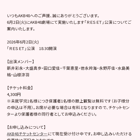
いつもAKB48へのご声援、誠にありがとうございます。
6月2日(火)にAKB48劇場にて実施いたします「ＲＥＳＥＴ」公演についてご
案内いたします。
2026年6月2日(火)
「ＲＥＳＥＴ」公演 18:30開演
【出演メンバー】
新井彩永・大盛真歩・田口愛佳・千葉恵里・徳永羚海・永野芹佳・水島美
結・山根涼羽
【チケット料金】
4,300円
※未就学児1名様につき保護者1名様の膝上観覧は無料です（お子様分
の申込は不用）。お席が必要な場合は有料となりますので、チケットセン
ターより保護者様の同行者としてお申込みください。
【お申し込みについて】
AKB48チケットセンター
にて現在受け付け中です。お申し込みいただける