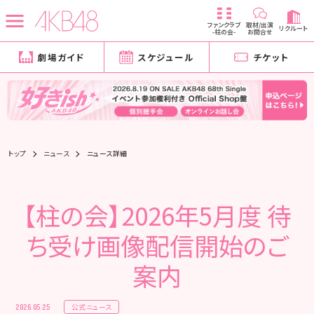
ファンクラブ
取材/出演
リクルート
-柱の会-
お問合せ
劇場ガイド
スケジュール
チケット
トップ
ニュース
ニュース詳細
【柱の会】2026年5月度 待
ち受け画像配信開始のご
案内
公式ニュース
2026.05.25