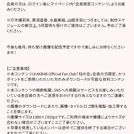
会員の方は、ログイン後にマイページ内「会員限定コンテンツ」よりお進
みください。
※行天優莉奈、黒須遥香、水島美結、山根涼羽につきましては、制作スケ
ジュールの都合上、5月度待ち受けのご提供はございません。予めご了承
ください。
今後も毎月、待ち受け画像を配信予定ですので楽しみにお待ちください
ませ！
【ご注意事項】
※本コンテンツはAKB48 Official Fan Club「柱の会」会員の方限定、かつ
ポイントをご使用いただいた方のみダウンロードが可能な有料コンテン
ツです。
※本コンテンツの無断転載、SNSへの掲載はサービスをお楽しみいただ
いている各会員の方へご迷惑をおかけする行為となりますのでご遠慮く
ださい。
※画像のダウンロードにあたり、画像・タイトルロゴ類を複製・加工等する
ことを禁じます。
※画像サイズは1080×1920pxです。ご利用の端末や機種によりサイズが
合わない場合がございますことご了承ください。
※卒業を発表しているメンバーは途中でご提供を終了する場合がござい
ますのでご了承ください。