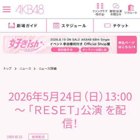
ファンクラブ
取材/出演
リクルート
-柱の会-
お問合せ
劇場ガイド
スケジュール
チケット
トップ
ニュース
ニュース詳細
2026年5月24日（日）13:00
～ 「ＲＥＳＥＴ」公演 を配
信！
劇場配信
2026.05.25