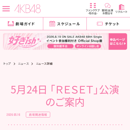
ファンクラブ
取材/出演
リクルート
-柱の会-
お問合せ
劇場ガイド
スケジュール
チケット
トップ
ニュース
ニュース詳細
5月24日 「ＲＥＳＥＴ」公演
のご案内
劇場関連情報
2026.05.16