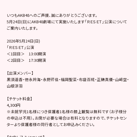
いつもAKB48へのご声援、誠にありがとうございます。
5月24日(日)にAKB48劇場にて実施いたします「ＲＥＳＥＴ」公演について
ご案内いたします。
2026年5月24日(日)
「ＲＥＳＥＴ」公演
＜1回目＞ 13:00開演
＜2回目＞ 17:30開演
【出演メンバー】
黒須遥香・徳永羚海・永野芹佳・福岡聖菜・布袋百椛・正鋳真優・山﨑空・
山根涼羽
【チケット料金】
4,300円
※未就学児1名様につき保護者1名様の膝上観覧は無料です（お子様分
の申込は不用）。お席が必要な場合は有料となりますので、チケットセン
ターより保護者様の同行者としてお申込みください。