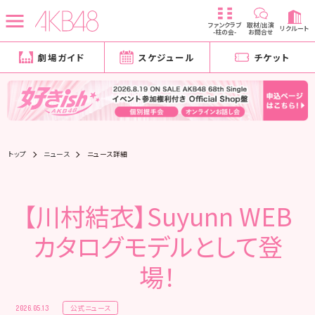
ファンクラブ
取材/出演
リクルート
-柱の会-
お問合せ
劇場ガイド
スケジュール
チケット
トップ
ニュース
ニュース詳細
【川村結衣】Suyunn WEB
カタログモデルとして登
場！
公式ニュース
2026.05.13