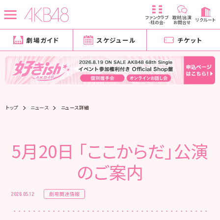
ファンクラブ
取材/出演
リクルート
-柱の会-
お問合せ
劇場ガイド
スケジュール
チケット
トップ
ニュース
ニュース詳細
5月20日 「ここからだ」公演
のご案内
劇場関連情報
2026.05.12