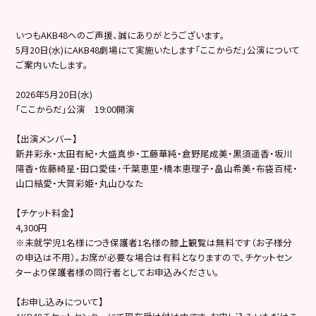
いつもAKB48へのご声援、誠にありがとうございます。
5月20日(水)にAKB48劇場にて実施いたします「ここからだ」公演について
ご案内いたします。
2026年5月20日(水)
「ここからだ」公演 19:00開演
【出演メンバー】
新井彩永・太田有紀・大盛真歩・工藤華純・倉野尾成美・黒須遥香・坂川
陽香・佐藤綺星・田口愛佳・千葉恵里・橋本恵理子・畠山希美・布袋百椛・
山口結愛・大賀彩姫・丸山ひなた
【チケット料金】
4,300円
※未就学児1名様につき保護者1名様の膝上観覧は無料です（お子様分
の申込は不用）。お席が必要な場合は有料となりますので、チケットセン
ターより保護者様の同行者としてお申込みください。
【お申し込みについて】