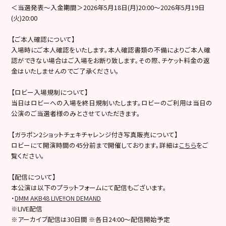
＜当選発表～入金期間＞2026年5月18日(月)20:00～2026年5月19日
(火)20:00
【ご本人確認について】
入場時にご本人確認をいたします。本人確認書類の不備によりご本人確
認ができない場合はご入場をお断り致します。その際、チケット料金の返
金はいたしませんのでご了承ください。
【ロビー入場規制について】
当日はロビーへの入場を終日規制いたします。ロビーのご利用は当日の
公演のご当選者様のみとさせていただきます。
【ガラポン2ショットチェキチャレンジ付き写真販売について】
ロビーにて開演時間の45分前まで開催しております。詳細は
こちら
をご
覧ください。
【配信について】
本公演は以下のプラットフォームにて配信もございます。
・
DMM AKB48 LIVE!!ON DEMAND
※LIVE配信
※アーカイブ配信は30日間 ※各日24:00～配信開始予定