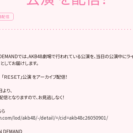
場配信
! ON DEMANDでは、AKB48劇場で行われている公演を、当日の公演中に
としてお届けします。
） 「ＲＥＳＥＴ」公演 をアーカイブ配信！
より、
配信となりますので、お見逃しなく！
ちら
.com/lod/akb48/-/detail/=/cid=akb48c26050901/
ON DEMAND