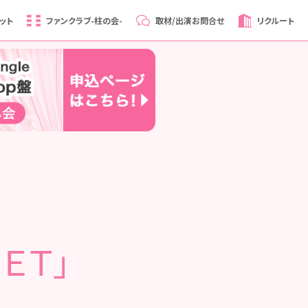
ット
ファンクラブ
-柱の会-
取材/出演
お問合せ
リクルート
ＳＥＴ」