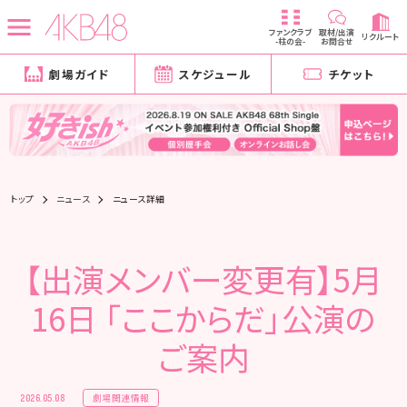
ファンクラブ
取材/出演
リクルート
-柱の会-
お問合せ
劇場ガイド
スケジュール
チケット
トップ
ニュース
ニュース詳細
【出演メンバー変更有】5月
16日 「ここからだ」公演の
ご案内
劇場関連情報
2026.05.08