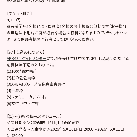
結・武藤小麟・八木愛月・山根涼羽
【チケット料金】
4,300円
※未就学児1名様につき保護者1名様の膝上観覧は無料です（お子様分
の申込は不用）。お席が必要な場合は有料となりますので、チケットセン
ターより保護者様の同行者としてお申込みください。
【お申し込みについて】
AKB48チケットセンター
にて現在受け付け中です。お申し込みいただける
応募枠は下記のとおりです。
(1)100発98中権利
(2)柱の会会員枠
(3)AKB48グループ映像倉庫会員枠
(4)一般枠
(5)ファミリーカップル枠
(6)女性小中学生枠
【(1)～(3)枠の販売スケジュール】
＜受付期間＞2026年5月9日(土)16:00まで
＜当選発表～入金期間＞2026年5月10日(日)20:00～2026年5月11日
(月)20:00