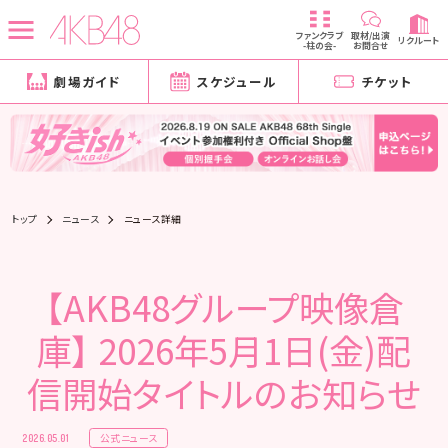
ファンクラブ
取材/出演
リクルート
-柱の会-
お問合せ
劇場ガイド
スケジュール
チケット
トップ
ニュース
ニュース詳細
【AKB48グループ映像倉
庫】 2026年5月1日(金)配
信開始タイトルのお知らせ
公式ニュース
2026.05.01