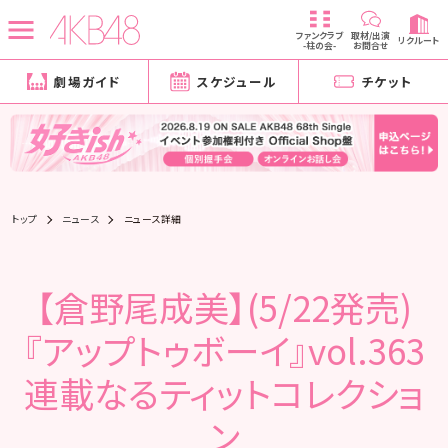
ファンクラブ
取材/出演
リクルート
-柱の会-
お問合せ
劇場ガイド
スケジュール
チケット
トップ
ニュース
ニュース詳細
【倉野尾成美】(5/22発売)
『アップトゥボーイ』vol.363
連載なるティットコレクショ
ン