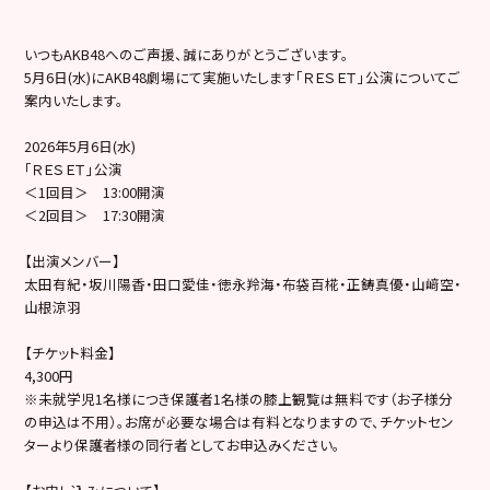
いつもAKB48へのご声援、誠にありがとうございます。
5月6日(水)にAKB48劇場にて実施いたします「ＲＥＳＥＴ」公演についてご
案内いたします。
2026年5月6日(水)
「ＲＥＳＥＴ」公演
＜1回目＞ 13:00開演
＜2回目＞ 17:30開演
【出演メンバー】
太田有紀・坂川陽香・田口愛佳・徳永羚海・布袋百椛・正鋳真優・山﨑空・
山根涼羽
【チケット料金】
4,300円
※未就学児1名様につき保護者1名様の膝上観覧は無料です（お子様分
の申込は不用）。お席が必要な場合は有料となりますので、チケットセン
ターより保護者様の同行者としてお申込みください。