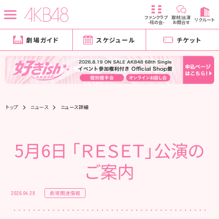
ファンクラブ
取材/出演
リクルート
-柱の会-
お問合せ
劇場ガイド
スケジュール
チケット
トップ
ニュース
ニュース詳細
5月6日 「ＲＥＳＥＴ」公演の
ご案内
劇場関連情報
2026.04.28