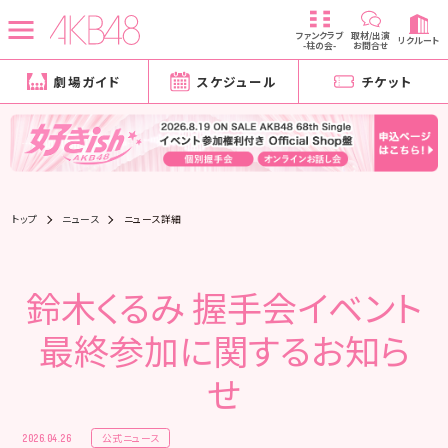
ファンクラブ
取材/出演
リクルート
-柱の会-
お問合せ
劇場ガイド
スケジュール
チケット
トップ
ニュース
ニュース詳細
鈴木くるみ 握手会イベント
最終参加に関するお知ら
せ
公式ニュース
2026.04.26