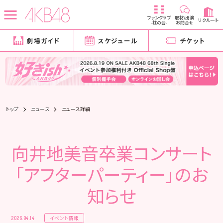
ファンクラブ
取材/出演
リクルート
-柱の会-
お問合せ
劇場ガイド
スケジュール
チケット
トップ
ニュース
ニュース詳細
向井地美音卒業コンサート
「アフターパーティー」のお
知らせ
イベント情報
2026.04.14