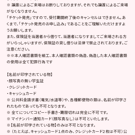
※ 譲渡によるご来場はお断りしておりますが、それでも譲渡によるご来場
がなくなりません。
「チケット発売」ですので、受付期間終了後のキャンセルはできません。あ
くまで、「チケット発売のお申し込み」であることをご理解いただけますよ
うお願いします。
また、保険証を当選者から借りて、当選者になりすましてご来場される方
がいらっしゃいますが、保険証の貸し借りは法律で禁止されております。ご
注意ください。
※※本人確認書類を細工、本人確認書類の偽造、偽造した本人確認書類
の使用は全て犯罪行為です
【名前が印字されている物】
・顔写真の無い学生証
・クレジットカード
・キャッシュカード
※ 公共料金請求書（電気/水道等）や、各種郵便物の類は、名前が印字さ
れたものであっても不可となります。
※ 全てについてコピー・手書き・期限切れは完全に不可です。
※ マイナンバー通知カード（顔写真なし）は不可といたします。
※【名前が印字されている物】のみは不可となります。
※ （たとえば、キャッシュカード１点のみ、クレジットカード２枚は不可）公