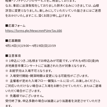
軽食・ソフトドリンクのサービスをご用意しております。
なお、事前に出演告知をしておりました鈴木くるみにつきましては、山根
涼羽に変更となりました。楽しみにしていただいていた皆さまにはご迷惑
をおかけいたしますこと、深くお詫び申し上げます。
■応募フォーム
https://forms.gle/MewcmmPUmrTavJi86
■応募期間
4月14日(火)19:00〜4月19日(日)23:59
■注意事項
※ 1申込につき、2名様までお申込みが可能です。いずれも4月3日(金)向
井地美音卒業コンサートにご当選された方が対象となります。
※ 未就学児は入場不可となります。
※ 入場受付開始・開演時間は変更になる可能性がございます。
※ 主催者が定めた入場フロー・観覧ルールに沿って、お楽しみください。
ご対応いただけない場合はご入場をお断りさせていただく、またはご退場
いただく場合がございます。
※ 先着順ではございません。
受付終了後、申込多数の場合は抽選により当選者を決定させていただき
ます。