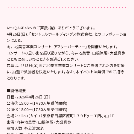
いつもAKB48へのご声援、誠にありがとうございます。
4月26日(日)、「セントラルホールディングス株式会社」とのコラボレーショ
ンによる、
向井地美音卒業コンサート「アフターパーティー」を開催いたします。
コンサートの思い出を振り返りながら、向井地美音・山根涼羽・大盛真歩
とともに楽しいひとときをお過ごしください。
応募は、4月3日(金)向井地美音卒業コンサートにご当選された方を対象
に、抽選で参加者を決定いたします。なお、本イベントは無償でのご招待
となります。
■開催概要
日程：2026年4月26日（日）
公演① 15:00〜(14:30入場受付開始)
公演② 18:00〜(17:30入場受付開始)
会場：caillou（カイユ）東京都目黒区原町1-7-9 ドゥーエ西小山 1F
出演：向井地美音・山根涼羽・大盛真歩
参加人数：各公演20名