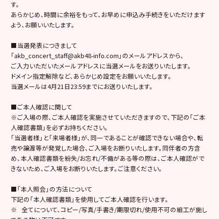
す。
あらかじめ、時間に余裕をもって、お早めに申込み手続きをいただけます
よう、お願いいたします。
■当選発表につきまして
「akb_concert_staff@akb48-info.com」のメールアドレスから、
ご入力いただいたメールアドレスに当選メールをお送りいたします。
ドメイン指定解除など、あらかじめ設定をお願いいたします。
当選メールは4月21日23:59までにお送りいたします。
■ご本人確認に関して
※ご入場の際、ご本人確認を実施させていただきますので、下記の「ご本
人確認書類」を必ずお持ちください。
「当選者様」と「来場者様」が、同一であることが確認できない場合や、転
売や譲渡等が発覚した場合、ご入場をお断りいたします。同伴者の方含
め、本人確認書類を紛失/お忘れ/不備がある等の際は、ご本人確認がで
きないため、ご入場をお断りいたします。ご注意ください。
■「本人照会」の方法について
下記の「本人確認書類」を使用してご本人確認を行います。
※ 全てについて、コピー/写真/手書き/期限切れ/使用不可の細工が施し