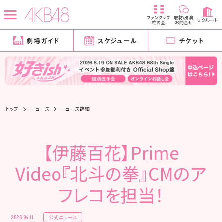
ファンクラブ
取材/出演
リクルート
-柱の会-
お問合せ
劇場ガイド
スケジュール
チケット
トップ
ニュース
ニュース詳細
【伊藤百花】Prime
Video『北斗の拳』CMのア
フレコを担当！
公式ニュース
2026.04.11