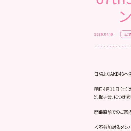
ン
公
2026.04.10
日頃よりAKB48
明日4月11日（土）東
別握手会」につきま
開催直前でのご案内
＜不参加対象メン