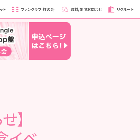
ット
ファンクラブ
-柱の会-
取材/出演
お問合せ
リクルート
せ】
記念イベ