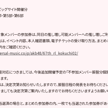
京ビッグサイト開催分
部・第5部・第6部
象メンバーの参加券は、同日の推し増し可能メンバーへの推し増しご利
は、イベント内容、本人確認書類、電子チケットの受け取り方法、まとめ
内をご確認ください。
ersal-music.co.jp/akb48/67th_rl_kokuchi02/
替対応につきましては、今後追加開催予定の「不参加メンバー振替分個
ます。
は、決定次第お知らせいたしますので、振替日程の発表をお待ちください
ましても決定次第ご案内いたしますのでお待ちくださいますようお願い
当選済の場合と、まとめた参加券の内、一枚でも当選された参加券があ