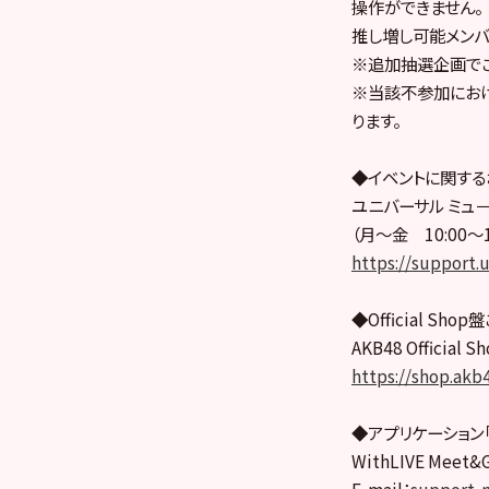
操作ができません。
推し増し可能メンバ
※追加抽選企画でご
※当該不参加にお
ります。
◆イベントに関する
ユニバーサル ミュ
（月～金 10:00～
https://support.u
◆Official S
AKB48 Officia
https://shop.akb4
◆アプリケーション「W
WithLIVE Mee
E-mail：
support-