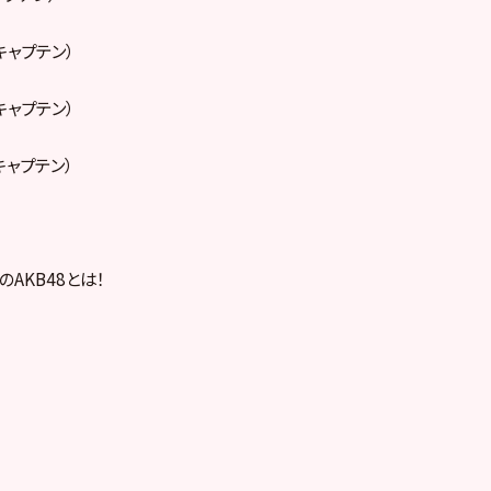
キャプテン）
キャプテン）
キャプテン）
のAKB48とは！