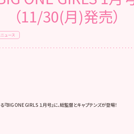
（11/30(月)発売）
式ニュース
なる『BIG ONE GIRLS １月号』に、総監督とキャプテンズが登場！