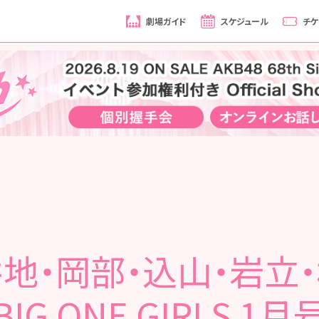
劇場ガイド
スケジュール
チケ
井地・岡部・込山・岩立・
BIG ONE GIRLS 1月