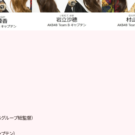
8グループ総監督）
ャプテン）