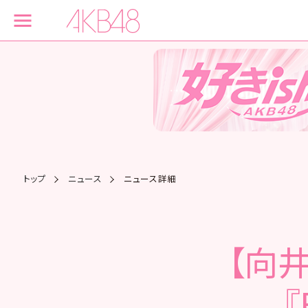
トップ
ニュース
ニュース詳細
【向
『