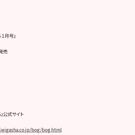
S 1月号』
)発売
RLS』公式サイト
ieigasha.co.jp/bog/bog.html