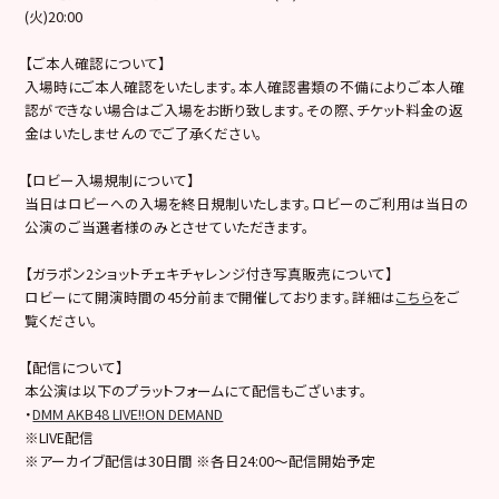
(火)20:00
【ご本人確認について】
入場時にご本人確認をいたします。本人確認書類の不備によりご本人確
認ができない場合はご入場をお断り致します。その際、チケット料金の返
金はいたしませんのでご了承ください。
【ロビー入場規制について】
当日はロビーへの入場を終日規制いたします。ロビーのご利用は当日の
公演のご当選者様のみとさせていただきます。
【ガラポン2ショットチェキチャレンジ付き写真販売について】
ロビーにて開演時間の45分前まで開催しております。詳細は
こちら
をご
覧ください。
【配信について】
本公演は以下のプラットフォームにて配信もございます。
・
DMM AKB48 LIVE!!ON DEMAND
※LIVE配信
※アーカイブ配信は30日間 ※各日24:00～配信開始予定