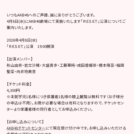
いつもAKB48へのご声援、誠にありがとうございます。
4月8日(水)にAKB48劇場にて実施いたします「ＲＥＳＥＴ」公演についてご
案内いたします。
2026年4月8日(水)
「ＲＥＳＥＴ」公演 19:00開演
【出演メンバー】
秋山由奈・岩立沙穂・大盛真歩・工藤華純・成田香姫奈・橋本陽菜・福岡
聖菜・向井地美音
【チケット料金】
4,300円
※未就学児1名様につき保護者1名様の膝上観覧は無料です（お子様分
の申込は不用）。お席が必要な場合は有料となりますので、チケットセン
ターより保護者様の同行者としてお申込みください。
【お申し込みについて】
AKB48チケットセンター
にて現在受け付け中です。お申し込みいただける