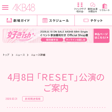
ファンクラブ
取材/出演
リクルート
-柱の会-
お問合せ
劇場ガイド
スケジュール
チケット
トップ
ニュース
ニュース詳細
4月8日 「ＲＥＳＥＴ」公演の
ご案内
劇場関連情報
2026.03.31